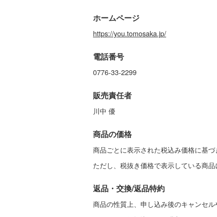
引
ホームページ
法
https://you.tomosaka.jp/
に
電話番号
基
0776-33-2299
づ
販売責任者
川中 優
く
商品の価格
表
商品ごとに表示された税込み価格に基づ
ただし、税抜き価格で表示している商品
示
返品・交換/返品特約
商品の性質上、申し込み後のキャンセル